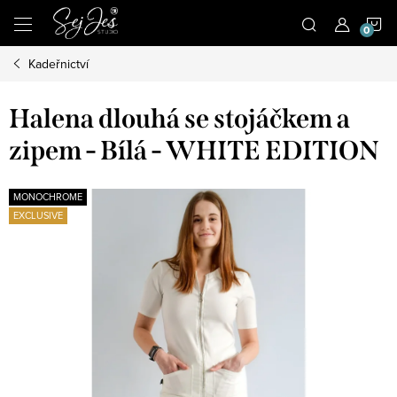
Přejít
N
na
obsah
Kadeřnictví
K
Halena dlouhá se stojáčkem a
zipem - Bílá - WHITE EDITION
MONOCHROME
EXCLUSIVE