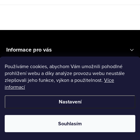
Z
á
Informace pro vás
p
a
Galerie Látek
Používáme cookies, abychom Vám umožnili pohodlné
prohlížení webu a díky analýze provozu webu neustále
t
zlepšovali jeho funkce, výkon a použitelnost.
Více
í
informací
Nastavení
Copyright 2026
Sejjes - stylové zdravotnické oděvy
. Všechna
práva vyhrazena.
Souhlasím
Webdesign
digitalka.cz