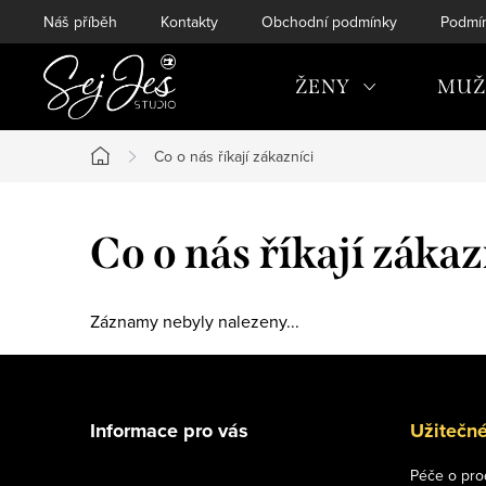
Přejít
Náš příběh
Kontakty
Obchodní podmínky
Podmín
na
obsah
ŽENY
MUŽ
Co o nás říkají zákazníci
Domů
Co o nás říkají zákaz
Záznamy nebyly nalezeny...
Z
á
Informace pro vás
Užitečn
p
Péče o pro