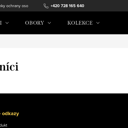
ky ochrany osobních údajů
+420 728 165 640
I
OBORY
KOLEKCE
níci
é odkazy
dukt