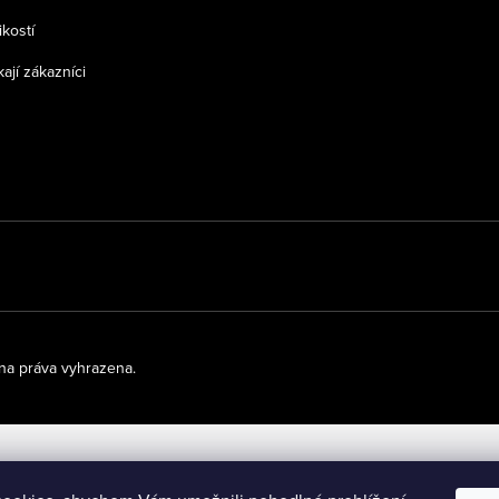
ikostí
kají zákazníci
na práva vyhrazena.