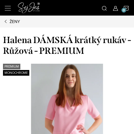
Přejít
N
na
obsah
ŽENY
K
Halena DÁMSKÁ krátký rukáv -
Růžová - PREMIUM
PREMIUM
MONOCHROME