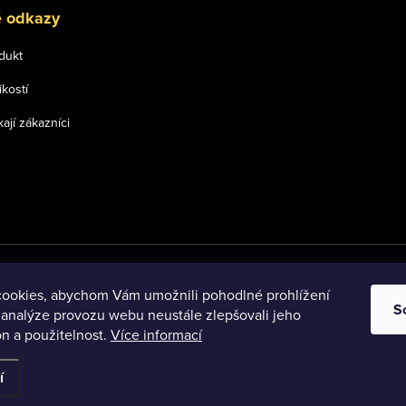
é odkazy
dukt
ikostí
kají zákazníci
ookies, abychom Vám umožnili pohodlné prohlížení
S
 analýze provozu webu neustále zlepšovali jeho
n a použitelnost.
Více informací
na práva vyhrazena.
í