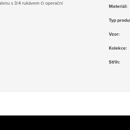
alenu s 3/4 rukávem či operační
Materiál
:
Typ produ
Vzor
:
Kolekce
:
Střih
: