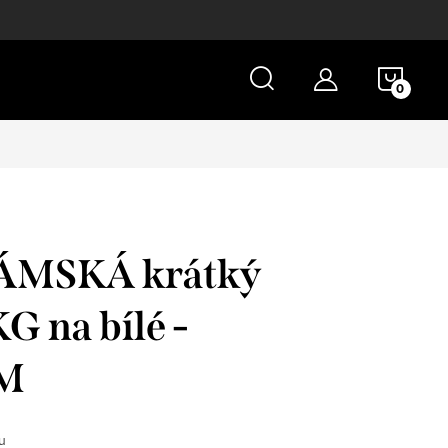
NÁKU
KOŠÍ
ÁMSKÁ krátký
G na bílé -
M
u