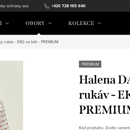
ky ochrany osobních údajů
+420 728 165 640
I
OBORY
KOLEKCE
ý rukáv - EKG na bílé - PREMIUM
PREMIUM
Halena D
rukáv - EK
PREMIU
Kód produktu:
Zvolte variant