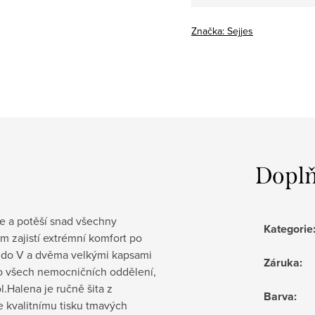
cena:
Značka:
Sejjes
Doplň
e a potěší snad všechny
Kategorie
m zajistí extrémní komfort po
em do V a dvěma velkými kapsami
Záruka
:
do všech nemocničních oddělení,
ol.Halena je ručně šita z
Barva
:
 kvalitnímu tisku tmavých