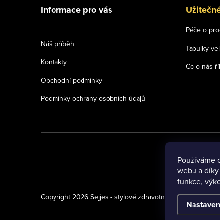
á
Informace pro vás
Užitečn
p
Péče o pro
a
Náš příběh
Tabulky vel
t
Kontakty
Co o nás ří
í
Obchodní podmínky
Podmínky ochrany osobních údajů
Používáme c
webu a díky
funkce, výko
Copyright 2026
Sejjes - stylové zdravotnické oděvy
. Všech
Nastaven