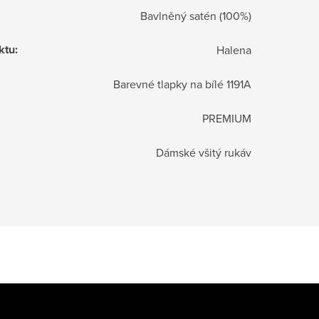
Bavlněný satén (100%)
ktu
:
Halena
Barevné tlapky na bílé 1191A
PREMIUM
Dámské všitý rukáv